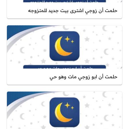
حلمت أن زوجي اشترى بيت جديد للمتزوجه
حلمت أن ابو زوجي مات وهو حي