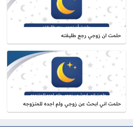
حلمت ان زوجي رجع طليقته
حلمت اني ابحث عن زوجي ولم اجده للمتزوجه