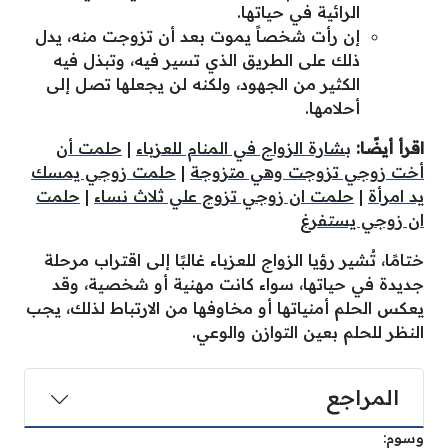
الرائية في حياتها.
إن رأت شخصاً يموت بعد أن تزوجت منه، يدل
ذلك على الطريق الذي تسير فيه، وتبذل فيه
الكثير من الجهود، ولكنه لن يجعلها تصل إلى
أحلامها.
اقرأ أيضًا:
بشارة الزواج في المنام للعزباء
|
حلمت أن
أخت زوجي تزوجت وهي متزوجة
|
حلمت زوجي يمسك
يد امرأة
|
حلمت ان زوجي تزوج علي ثلاث نساء
|
حلمت
ان زوجي يستفرغ
ختامًا، تُشير رؤيا الزواج للعزباء غالبًا إلى اقتراب مرحلة
جديدة في حياتها، سواء كانت مهنية أو شخصية، وقد
يعكس الحلم أمنياتها أو مخاوفها من الارتباط لذلك، يجب
النظر للحلم بعين التوازن والوعي.
المراجع
وسوم: