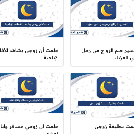
سير حلم الزواج من رجل
حلمت أن زوجي يشاهد الأفلا
 للعزباء
الإباحية
مت بطليقة زوجي
حلمت ان زوجي مسافر وانا
زعلانه