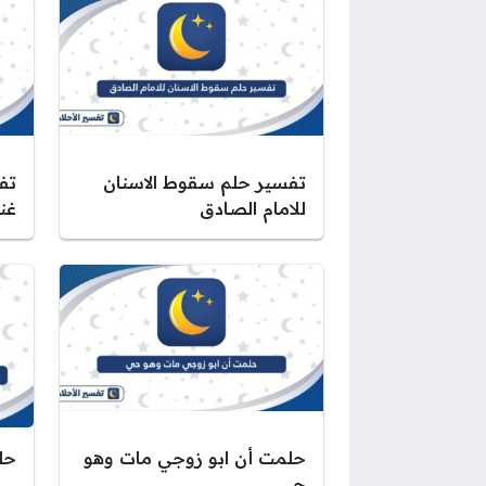
تفسير حلم سقوط الاسنان
تف
للامام الصادق
غني
حلمت أن ابو زوجي مات وهو
حل
حي