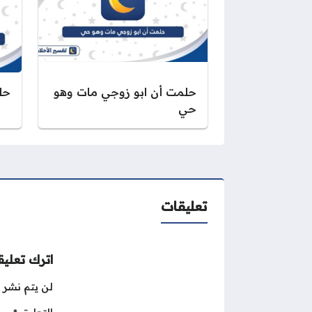
حلمت أن ابو زوجي مات وهو
حل
حي
تعليقات
اترك تعليقا
لن يتم نشر ع