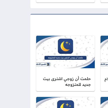
م
حلمت أن زوجي اشترى بيت
جديد للمتزوجه