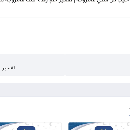
تفسير ح