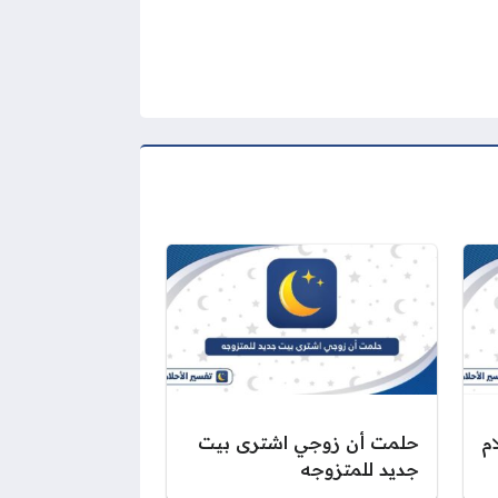
م
حلمت أن زوجي اشترى بيت
جديد للمتزوجه