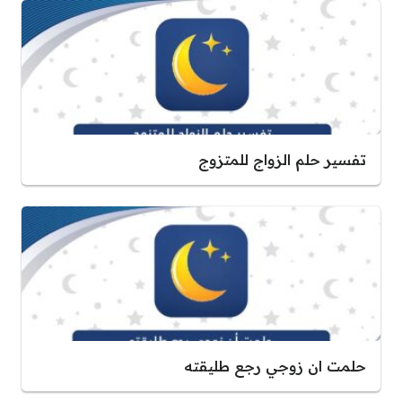
تفسير حلم الزواج للمتزوج
حلمت ان زوجي رجع طليقته