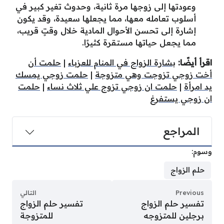
وعودتها إلى زوجها مرة ثانية، وحدوث تغير كبير في
أسلوب تعامله معها، مما يجعلها سعيدة، وقد يكون
إشارة إلى تحسن الأحوال المادية خلال وقتٍ قريب،
مما يجعل حياتها مستقرة كثيرًا.
اقرأ أيضًا:
بشارة الزواج في المنام للعزباء
|
حلمت أن
أخت زوجي تزوجت وهي متزوجة
|
حلمت زوجي يمسك
يد امرأة
|
حلمت ان زوجي تزوج علي ثلاث نساء
|
حلمت
ان زوجي يستفرغ
المراجع
وسوم:
حلم الزواج
Previous
التالي
تفسير حلم الزواج
تفسير حلم الزواج
برجلين للمتزوجه
للمتزوجة