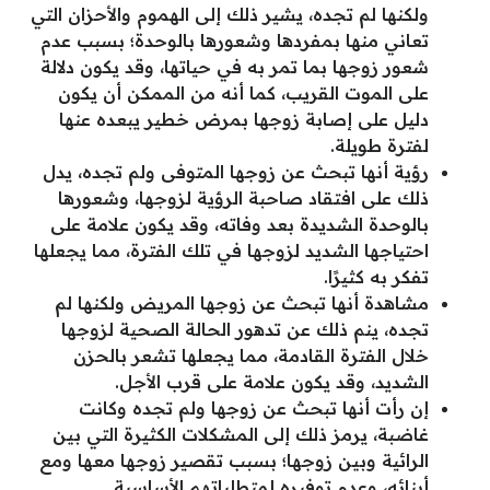
ولكنها لم تجده، يشير ذلك إلى الهموم والأحزان التي
تعاني منها بمفردها وشعورها بالوحدة؛ بسبب عدم
شعور زوجها بما تمر به في حياتها، وقد يكون دلالة
على الموت القريب، كما أنه من الممكن أن يكون
دليل على إصابة زوجها بمرض خطير يبعده عنها
لفترة طويلة.
رؤية أنها تبحث عن زوجها المتوفى ولم تجده، يدل
ذلك على افتقاد صاحبة الرؤية لزوجها، وشعورها
بالوحدة الشديدة بعد وفاته، وقد يكون علامة على
احتياجها الشديد لزوجها في تلك الفترة، مما يجعلها
تفكر به كثيرًا.
مشاهدة أنها تبحث عن زوجها المريض ولكنها لم
تجده، ينم ذلك عن تدهور الحالة الصحية لزوجها
خلال الفترة القادمة، مما يجعلها تشعر بالحزن
الشديد، وقد يكون علامة على قرب الأجل.
إن رأت أنها تبحث عن زوجها ولم تجده وكانت
غاضبة، يرمز ذلك إلى المشكلات الكثيرة التي بين
الرائية وبين زوجها؛ بسبب تقصير زوجها معها ومع
أبنائه، وعدم توفيره لمتطلباتهم الأساسية.