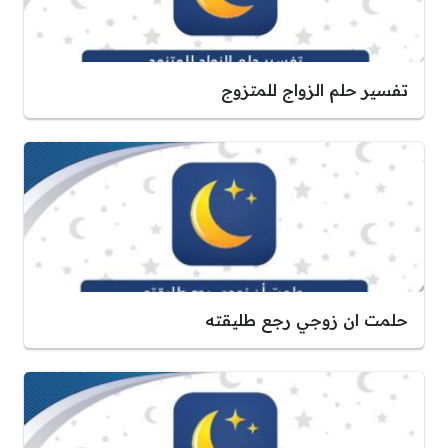
تفسير حلم الزواج للمتزوج
حلمت ان زوجي رجع طليقته