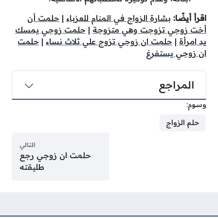
اقرأ أيضًا:
بشارة الزواج في المنام للعزباء
|
حلمت أن
أخت زوجي تزوجت وهي متزوجة
|
حلمت زوجي يمسك
يد امرأة
|
حلمت ان زوجي تزوج علي ثلاث نساء
|
حلمت
ان زوجي يستفرغ
المراجع
وسوم:
حلم الزواج
التالي
حلمت ان زوجي رجع
طليقته