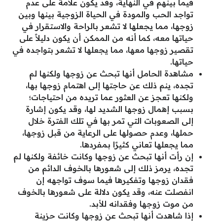
فيما بينهم في النهاية، وقد يكون علامة على عدم
تواجد الحب والمودة في الحياة الزوجية بينها وبين
زوجها، مما يجعلها لا تشعر بالراحة والاستقرار في
حياتها معه، كما أنه من الممكن أن يكون دليلاً على
تقصير زوجها معها، مما يجعلها لا تشعر بتواجده في
حياتها.
مشاهدة الحامل أنها تبحث عن زوجها ولكنها لم
تجده، ينم ذلك عن حاجتها إلى اهتمام زوجها بها،
ولكنها تعجز عن العثور عما تريده من احتياجات؛
بسبب إهمال زوجها الشديد لها، وقد يكون إشارة
إلى الصعوبات التي تمر بها في تلك الفترة خلال
حملها، وعدم حصولها على الرعاية من قبل زوجها،
مما يجعلها تعاني كثيرًا بمفردها.
إن رأت أنها تبحث عن زوجها وكانت خائفة ولكنها لم
تجده، يرمز ذلك إلى شعورها بالخوف الدائم من
فقدان زوجها وتفكيرها فيما سوف تواجهه إن
انفصلت عنه، وقد يكون دلالة على شعورها بالخوف
من موت زوجها وفقدانه للأبد.
إذا شاهدت أنها تبحث عن زوجها وكانت حزينة