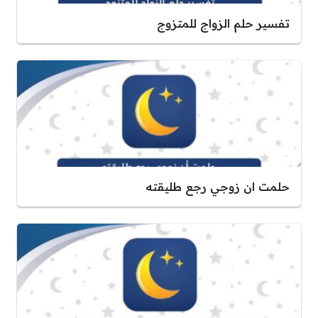
تفسير حلم الزواج للمتزوج
حلمت ان زوجي رجع طليقته