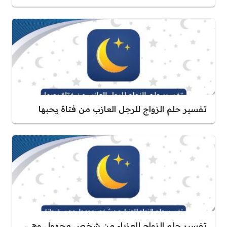
تفسير حلم الزواج للرجل العازب من فتاة يحبها
تفسير حلم الزواج للعزباء من شخص مجهول وهي