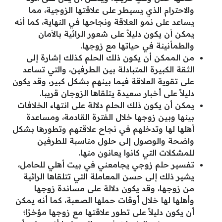
والاحترام الذي يسيطر على علاقتها الزوجية، مما
يساعد على نمو العلاقة ونجاحها في النهاية، كما أنه
يمكن أن يكون دليلاً على شعور الرائية بالأمان
والطمأنينة في حياتها مع زوجها.
من الممكن أن يكون ذلك الحلم كذلك إشارة إلى
الثقة الكبيرة المتبادلة بين الطرفين، والتي تساعد
على تقوية العلاقة فيما بينهم بشكل كبير، وقد يكون
دليلاً على أخبار سعيدة يتلقاها الزوجان قريبا.
يمكن أن يكون ذلك الحلم دلالة على انتهاء الخلافات
بينها وبين زوجها خلال الفترة القادمة، ومساعدة
أهلها لها وتدخلهم في نجاح علاقتهم وتطورها بشكل
واضحة والوصول إلى حلول مناسبة للطرفين
للمشكلات التي كانوا يعانون منها.
تفسير حلم زوجي يجامعني في بيت أهلي للحامل،
يشير ذلك إلى حسن المعاملة التي تتلقاها الرائية
من زوجها، وقد يكون دلالة على مساندة زوجها
وأهلها لها خلال أوقات حملها الصعبة، كما أنه يمكن
أن يكون دليلاً على تطور علاقتها مع زوجها مؤخرًا؛