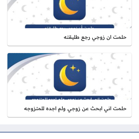
حلمت ان زوجي رجع طليقته
حلمت اني ابحث عن زوجي ولم اجده للمتزوجه