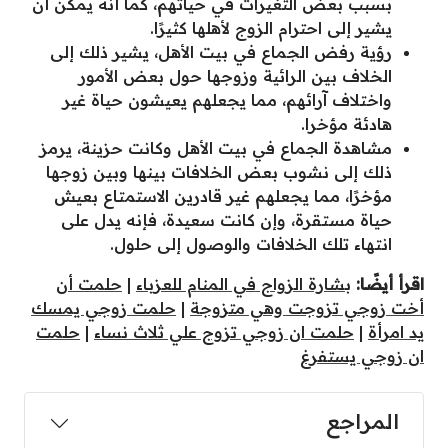
بسبب بعض التغيرات في حياتهم، كما أنه يمكن أن
يشير إلى احترام الزوج لأهلها كثيرًا.
رؤية رفض الجماع في بيت الأهل، يشير ذلك إلى
الخلاف بين الرائية وزوجها حول بعض الأمور
واختلاف آرائهم، مما يجعلهم يعيشون حياة غير
هادئة مؤخرا.
مشاهدة الجماع في بيت الأهل وكانت حزينة، يرمز
ذلك إلى نشوب بعض الخلافات بينها وبين زوجها
مؤخرًا، مما يجعلهم غير قادرين الاستمتاع بعيش
حياة مستقرة، وإن كانت سعيدة، فإنه يدل على
انتهاء تلك الخلافات والوصول إلى حلول.
اقرأ أيضًا:
بشارة الزواج في المنام للعزباء
|
حلمت أن
أخت زوجي تزوجت وهي متزوجة
|
حلمت زوجي يمسك
يد امرأة
|
حلمت ان زوجي تزوج علي ثلاث نساء
|
حلمت
ان زوجي يستفرغ
المراجع