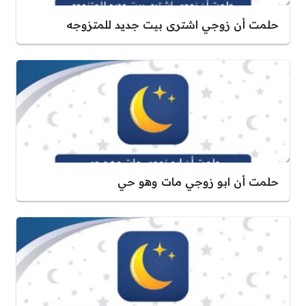
حلمت أن زوجي اشترى بيت جديد للمتزوجه
حلمت أن ابو زوجي مات وهو حي